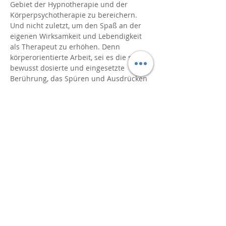
Gebiet der Hypnotherapie und der 
Körperpsychotherapie zu bereichern. 
Und nicht zuletzt, um den Spaß an der 
eigenen Wirksamkeit und Lebendigkeit 
als Therapeut zu erhöhen. Denn 
körperorientierte Arbeit, sei es die sehr 
bewusst dosierte und eingesetzte 
Berührung, das Spüren und Ausdrücken 
lassen von Emotionen oder das 
Experimentieren mit Nähe und Distanz, 
hat immer etwas Belebendes, etwas 
Energetisierendes, oft auch etwas 
Lustvolles.
In dieser Veranstaltung werden zudem 
Möglichkeiten demonstriert, wie 
ungünstige frühere Lernerfahrungen, 
die zur Entstehung dysfunktionaler 
Kognitionen beigetragen haben, visuell 
dargestellt und körperlich erlebbar 
gemacht werden können. Ebenso wird…
Mehr anzeigen